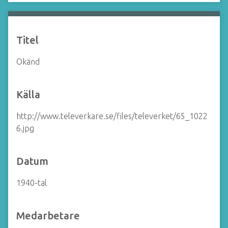
å
l
l
Titel
Okänd
Källa
http://www.televerkare.se/files/televerket/65_1022
6.jpg
Datum
1940-tal
Medarbetare