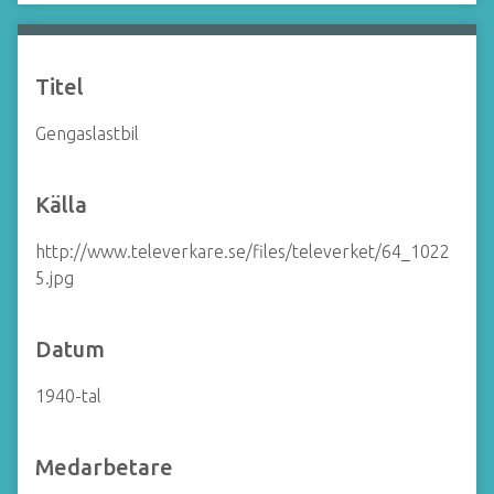
å
l
l
Titel
Gengaslastbil
Källa
http://www.televerkare.se/files/televerket/64_1022
5.jpg
Datum
1940-tal
Medarbetare